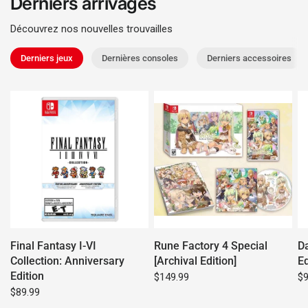
Derniers arrivages
Découvrez nos nouvelles trouvailles
Derniers jeux
Dernières consoles
Derniers accessoires
Final Fantasy I-VI
Rune Factory 4 Special
Da
Collection: Anniversary
[Archival Edition]
Ed
Edition
$149.99
$9
$89.99