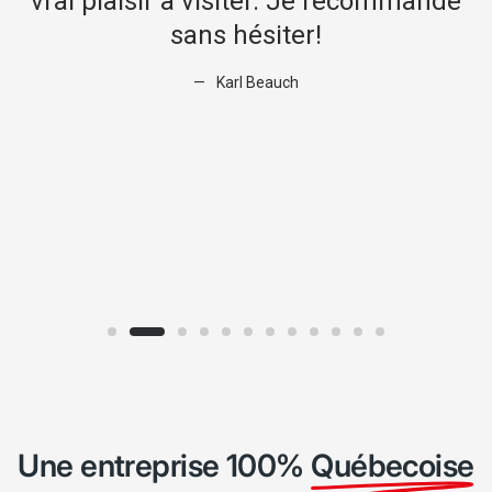
i
vrai plaisir à visiter. Je recommande
s
sans hésiter!
Karl Beauch
n
.
Une entreprise 100%
Québecoise