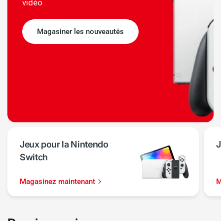
vidéo
Magasiner les nouveautés
Jeux pour la Nintendo
J
Switch
Magasinez maintenant
M