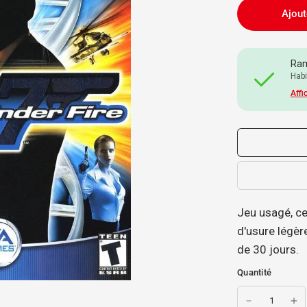
Ajout
Ram
Habi
Affi
Jeu usagé, ce 
d'usure légère
de 30 jours.
Quantité