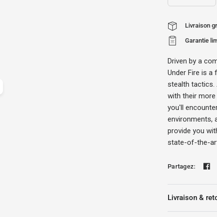
Livraison 
Garantie li
Driven by a com
Under Fire is a
stealth tactics
with their more 
you'll encounter
environments, a
provide you wit
state-of-the-ar
Partagez:
Livraison & ret