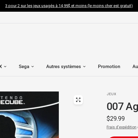
3 pour 2 sur les jeux usagés à 14,99$ et moins (le moins cher est gratuit)
X
Sega
Autres systèmes
Promotion
Au
JEUX
007 Ag
$29.99
Frais d'expédition