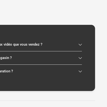
eux vidéo que vous vendez ?
agasin ?
aration ?