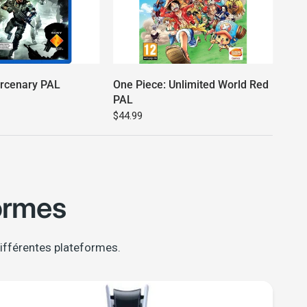
ercenary PAL
One Piece: Unlimited World Red
PAL
$44.99
ormes
ifférentes plateformes.