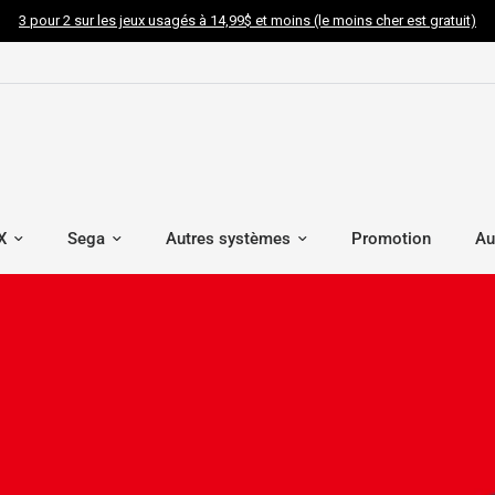
3 pour 2 sur les jeux usagés à 14,99$ et moins (le moins cher est gratuit)
X
Sega
Autres systèmes
Promotion
Au