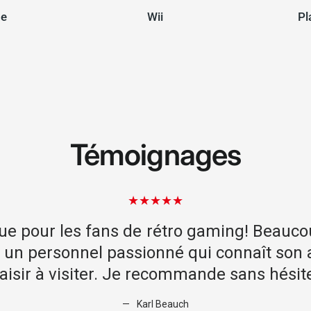
e
Wii
Pl
Témoignages
onnel!! Un grand merci à l’unique employé
z Flip Jeux Vidéo. Service rapide, efficace 
ccueillant et attentionné. Nous reviendro
Marie-Ève Boucher-Drapeau