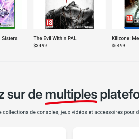
 Sisters
The Evil Within PAL
Killzone: M
$34.99
$64.99
z sur de
multiples
platef
 collections de consoles, jeux vidéos et accessoires pour d