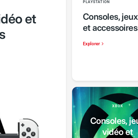
PLAYSTATION
idéo et
Consoles, jeux
et accessoires
s
Explorer
XBOX
Consoles, je
vidéo et