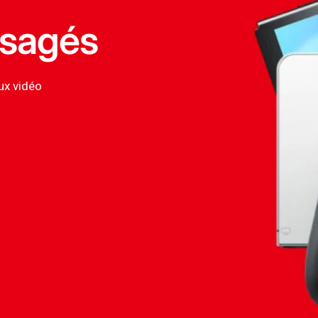
usagés
ux vidéo