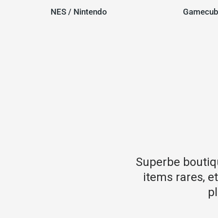
NES / Nintendo
Gamecub
! Beaucoup de choix, des
Service excepti
aît son affaire. Un vrai
notre visite che
ns hésiter!
tout en étant a