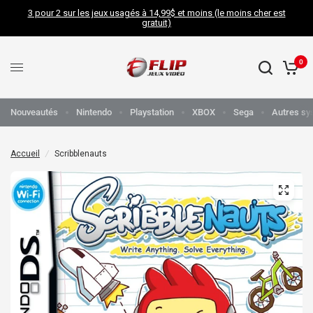
3 pour 2 sur les jeux usagés à 14,99$ et moins (le moins cher est
gratuit)
0
Nouveautés
Nintendo
Playstation
XBOX
Sega
Autres sy
Accueil
/
Scribblenauts