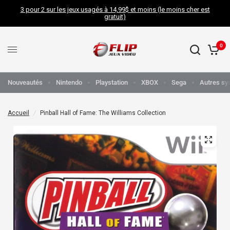
3 pour 2 sur les jeux usagés à 14,99$ et moins (le moins cher est
gratuit)
0
Nouveautés
Nintendo
Playstation
XBOX
Sega
Autres sy
Accueil
/
Pinball Hall of Fame: The Williams Collection