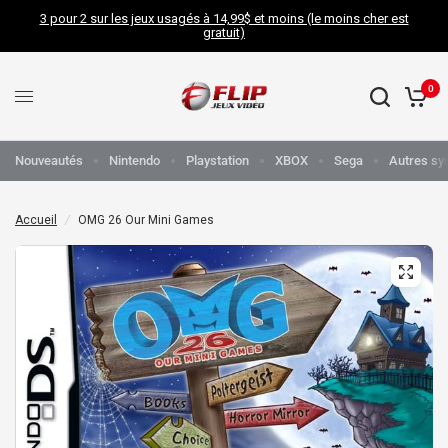
3 pour 2 sur les jeux usagés à 14,99$ et moins (le moins cher est
gratuit)
0
Nouveautés
Nintendo
Playstation
XBOX
Sega
Autres sy
Accueil
/
OMG 26 Our Mini Games