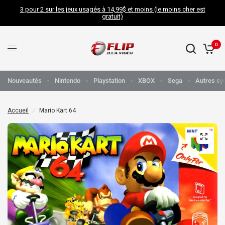
3 pour 2 sur les jeux usagés à 14,99$ et moins (le moins cher est
gratuit)
0
Nouveautés
Nintendo
Playstation
XBOX
Sega
Autres sy
Accueil
/
Mario Kart 64