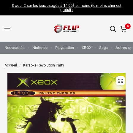
3 pour 2 sur les jeux usagés à 14,99$ et moins (le moins cher est
gratuit)
0
Nouveautés
Nintendo
Playstation
XBOX
Sega
Autres sy
Accueil
/
Karaoke Revolution Party