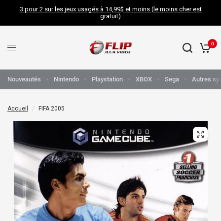
3 pour 2 sur les jeux usagés à 14,99$ et moins (le moins cher est
gratuit)
0
Nouveautés
Nintendo
Playstation
XBOX
Sega
Autres sy
Accueil
/
FIFA 2005