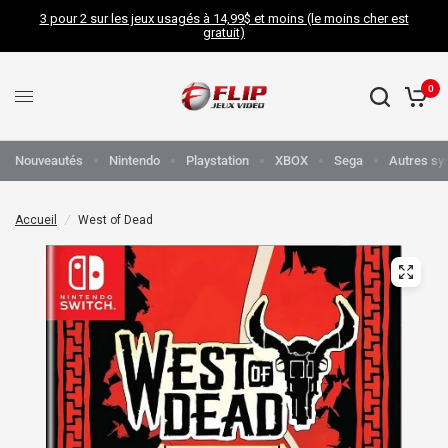
3 pour 2 sur les jeux usagés à 14,99$ et moins (le moins cher est
gratuit)
0
Nouveautés
Nintendo
Playstation
XBOX
Sega
Autres sy
Accueil
/
West of Dead