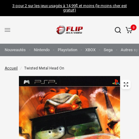
3 pour 2 sur les jeux usagés à 14,99$ et moins (le moins cher est
gratuit)
0
Nouveautés
Nintendo
Playstation
XBOX
Sega
Autres sy
Accueil
/
Twisted Metal Head On