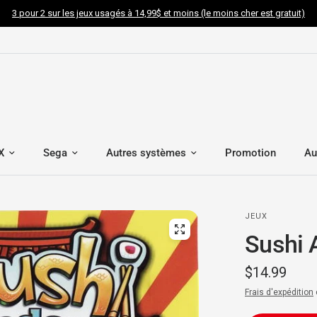
3 pour 2 sur les jeux usagés à 14,99$ et moins (le moins cher est gratuit)
X
Sega
Autres systèmes
Promotion
Au
JEUX
Sushi
$14.99
Frais d'expédition