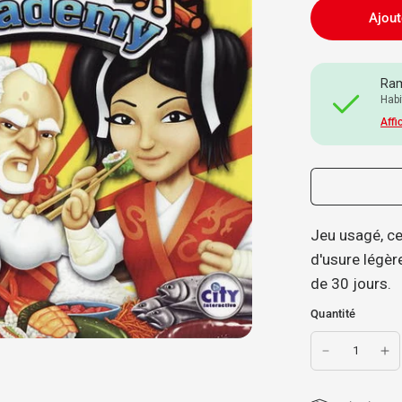
Ajout
Ram
Habi
Affi
Jeu usagé, ce 
d'usure légère
de 30 jours.
Quantité