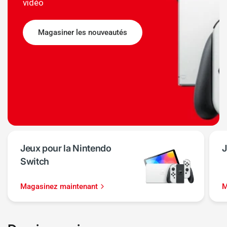
vidéo
Magasiner les nouveautés
Jeux pour la Nintendo
J
Switch
Magasinez maintenant
M