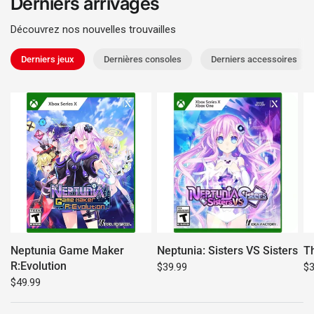
Derniers arrivages
Découvrez nos nouvelles trouvailles
Derniers jeux
Dernières consoles
Derniers accessoires
Neptunia Game Maker
Neptunia: Sisters VS Sisters
Th
R:Evolution
$39.99
$3
$49.99