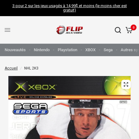
3 pour 2 sur les jeux usagés à 14,99$ et moins (le moins cher est
gratuit)
0
Nouveautés
Nintendo
Playstation
XBOX
Sega
Autres sy
Accueil
/
NHL 2K3