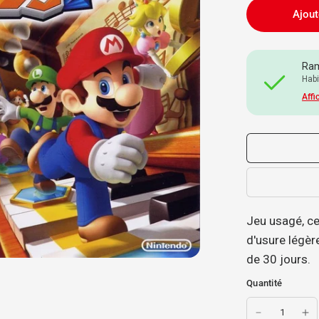
Ajout
Ram
Habi
Affi
Jeu usagé, ce 
d'usure légère
de 30 jours.
Quantité