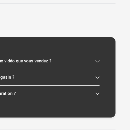
eux vidéo que vous vendez ?
agasin ?
aration ?