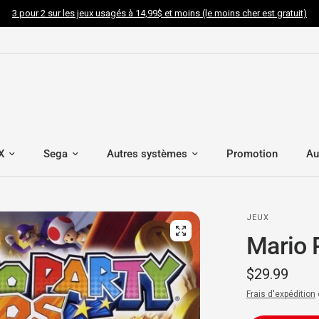
3 pour 2 sur les jeux usagés à 14,99$ et moins (le moins cher est gratuit)
X
Sega
Autres systèmes
Promotion
Au
JEUX
Mario 
$29.99
Frais d'expédition