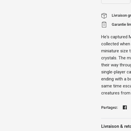
Livraison 
Garantie li
He's captured Ma
collected when 
miniature size 
crystals. The m
their way throu
single-player c
ending with a b
same time esca
creatures from 
Partagez:
Livraison & ret