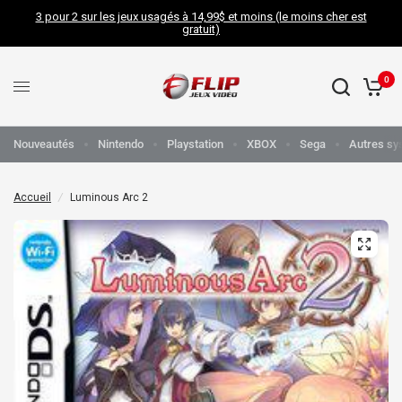
3 pour 2 sur les jeux usagés à 14,99$ et moins (le moins cher est
gratuit)
0
Nouveautés
Nintendo
Playstation
XBOX
Sega
Autres sy
Accueil
/
Luminous Arc 2