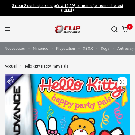
3 pour 2 sur les jeux usagés à 14,99$ et moins (le moins cher est
gratuit)
0
Nouveautés
Nintendo
Playstation
XBOX
Sega
Autres sy
Accueil
/
Hello Kitty Happy Party Pals