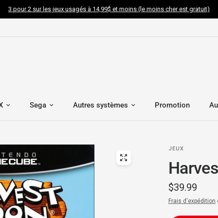
3 pour 2 sur les jeux usagés à 14,99$ et moins (le moins cher est gratuit)
X
Sega
Autres systèmes
Promotion
Au
JEUX
Harves
$39.99
Frais d'expédition