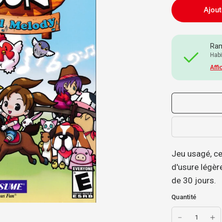
Ajout
Ram
Habi
Affi
Jeu usagé, ce 
d'usure légère
de 30 jours.
Quantité