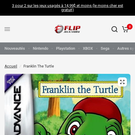
3 pour 2 sur les jeux usagés à 14,99$ et moins (le moins cher est
gratuit)
0
Nouveautés
Nintendo
Playstation
XBOX
Sega
Autres sy
Accueil
/
Franklin The Turtle