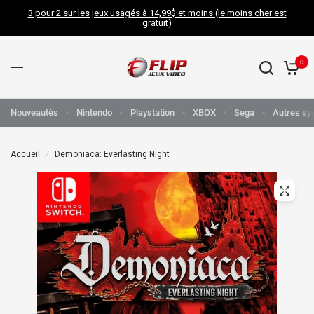
3 pour 2 sur les jeux usagés à 14,99$ et moins (le moins cher est
gratuit)
0
Nouveautés
Nintendo
Playstation
XBOX
Sega
Autres sy
Accueil
/
Demoniaca: Everlasting Night