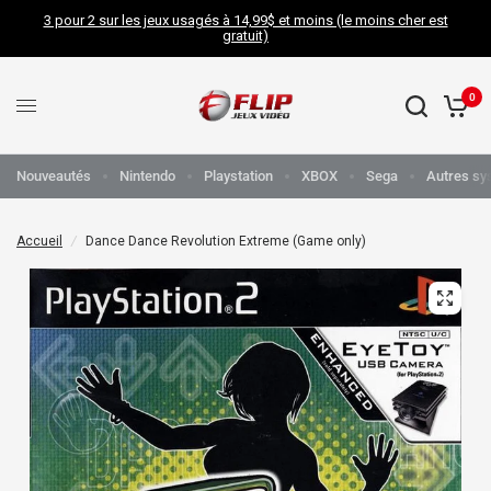
3 pour 2 sur les jeux usagés à 14,99$ et moins (le moins cher est
gratuit)
0
Nouveautés
Nintendo
Playstation
XBOX
Sega
Autres sy
Accueil
/
Dance Dance Revolution Extreme (Game only)