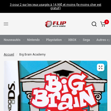
3 pour 2 sur les jeux usagés à 14,99$ et moins (le moins cher est
gratuit)
0
Nouveautés
Nintendo
Playstation
XBOX
Sega
Autres sy
Accueil
/
Big Brain Academy