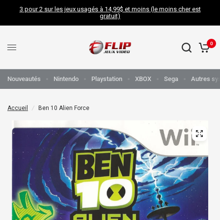
3 pour 2 sur les jeux usagés à 14,99$ et moins (le moins cher est
gratuit)
0
Nouveautés
Nintendo
Playstation
XBOX
Sega
Autres sy
Accueil
/
Ben 10 Alien Force