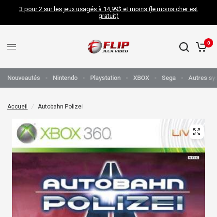
3 pour 2 sur les jeux usagés à 14,99$ et moins (le moins cher est
gratuit)
0
Nouveautés
Nintendo
Playstation
XBOX
Sega
Autres sy
Accueil
/
Autobahn Polizei